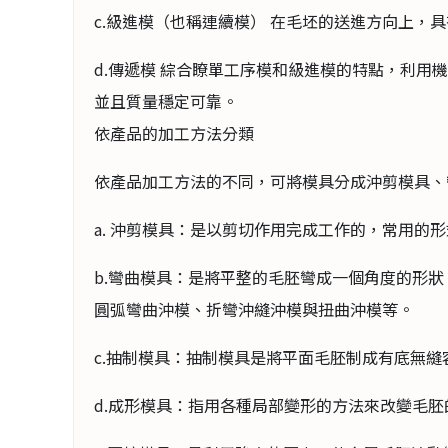
c.級進模（也稱連續模） 在毛坯的送進方向上
d.傳遞模 綜合瞭單工序模和級進模的特點，利
並且質量穩定可靠。
依產品的加工方法分類
依產品加工方法的不同，可將模具分成沖剪模具
a. 沖剪模具：是以剪切作用完成工作的，常用
b.彎曲模具：是將平整的毛胚彎成一個角度的形
圓弧彎曲沖模、折彎沖縫沖模與扭曲沖模等
c.抽制模具：抽制模具是將平面毛胚制成有底
d.成形模具：指用各種局部變形的方法來改變