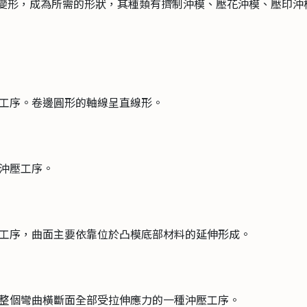
動變形，成為所需的形狀，其種類有擠制沖模、壓花沖模、壓印沖
沖壓工序。卷邊圓形的軸線呈直線形。
一種沖壓工序。
壓工序，曲面主要依靠位於凸模底部材料的延伸形成。
使整個彎曲橫斷面全部受拉伸應力的一種沖壓工序。