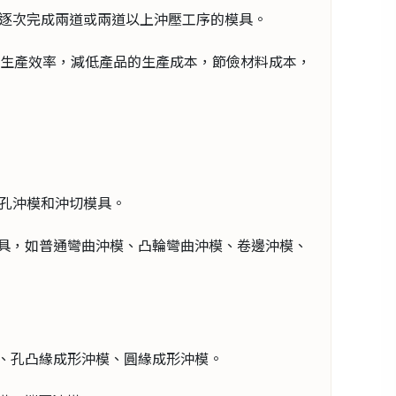
工位上逐次完成兩道或兩道以上沖壓工序的模具。
的生產效率，減低產品的生產成本，節儉材料成本，
模、拉孔沖模和沖切模具。
模具，如普通彎曲沖模、凸輪彎曲沖模、卷邊沖模、
沖模、孔凸緣成形沖模、圓緣成形沖模。