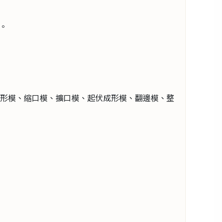
切模等。
。
脹形模、縮口模、擴口模、起伏成形模、翻邊模、整