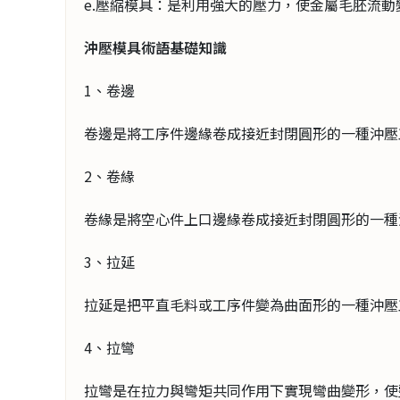
e.壓縮模具：是利用強大的壓力，使金屬毛胚流
沖壓模具術語基礎知識
1、卷邊
卷邊是將工序件邊緣卷成接近封閉圓形的一種
2、卷緣
卷緣是將空心件上口邊緣卷成接近封閉圓形的
3、拉延
拉延是把平直毛料或工序件變為曲面形的一種沖
4、拉彎
拉彎是在拉力與彎矩共同作用下實現彎曲變形，