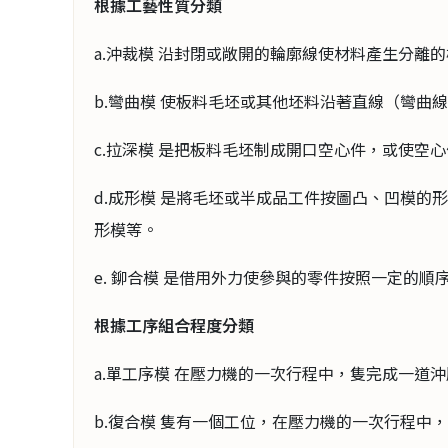
根據工藝性質分類
a.沖裁模 沿封閉或敞開的輪廓線使材料產生分
b.彎曲模 使板料毛坯或其他坯料沿著直線（
c.拉深模 是把板料毛坯制成開口空心件，或
d.成形模 是將毛坯或半成品工件按圖凸、凹模
形模等。
e. 鉚合模 是借用外力使參與的零件按照一定的
根據工序組合程度分類
a.單工序模 在壓力機的一次行程中，隻完成
b.復合模 隻有一個工位，在壓力機的一次行