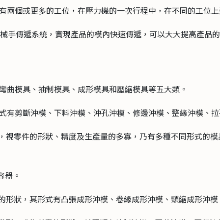
，具有兩個或更多的工位，在壓力機的一次行程中，在不同的
用機械手傳遞系統，實現產品的模內快速傳遞，可以大大提高產品
、彎曲模具、抽制模具、成形模具和壓縮模具等五大類。
的形式有剪斷沖模、下料沖模、沖孔沖模、修邊沖模、整緣沖
狀，視零件的形狀、精度及生產量的多寡，乃有多種不同形式的
。
無縫容器。
毛胚的形狀，其形式有凸張成形沖模、卷緣成形沖模、頸縮成形