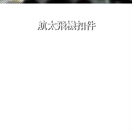
航太飛機扣件