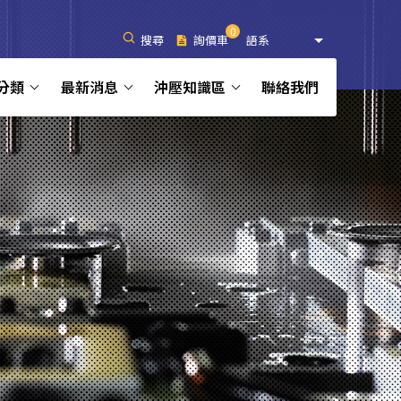
0
搜尋
詢價車
語系
分類
最新消息
沖壓知識區
聯絡我們