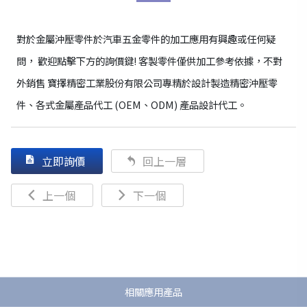
對於金屬沖壓零件於汽車五金零件的加工應用有興趣或任何疑
問， 歡迎點擊下方的詢價鍵! 客製零件僅供加工參考依據，不對
外銷售 寶擇精密工業股份有限公司專精於設計製造精密沖壓零
件、各式金屬產品代工 (OEM、ODM) 產品設計代工。
立即詢價
回上一層
上一個
下一個
相關應用產品