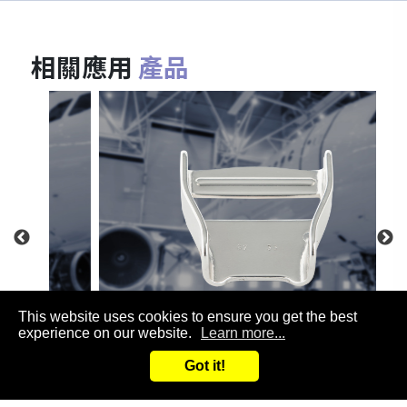
相關應用
產品
This website uses cookies to ensure you get the best
experience on our website.
Learn more...
飛機配件
Got it!