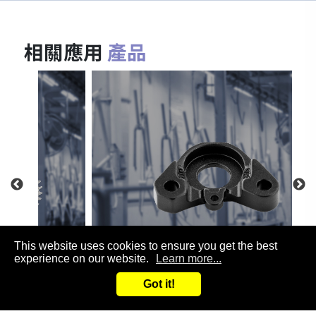
相關應用
產品
This website uses cookies to ensure you get the best
experience on our website.
Learn more...
自行車配件
Got it!