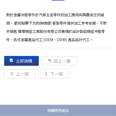
對於金屬沖壓零件於汽車五金零件的加工應用有興趣或任何疑
問， 歡迎點擊下方的詢價鍵! 客製零件僅供加工參考依據，不對
外銷售 寶擇精密工業股份有限公司專精於設計製造精密沖壓零
件、各式金屬產品代工 (OEM、ODM) 產品設計代工。
立即詢價
回上一層
上一個
下一個
相關應用產品