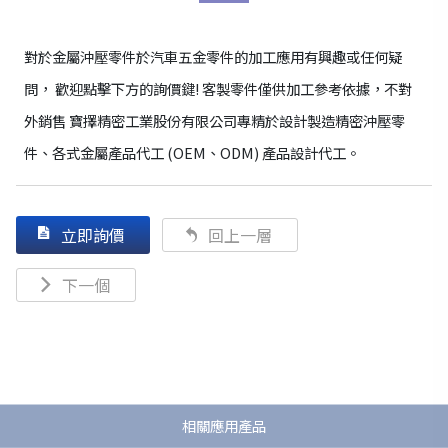
對於金屬沖壓零件於汽車五金零件的加工應用有興趣或任何疑
問， 歡迎點擊下方的詢價鍵! 客製零件僅供加工參考依據，不對
外銷售 寶擇精密工業股份有限公司專精於設計製造精密沖壓零
件、各式金屬產品代工 (OEM、ODM) 產品設計代工。
立即詢價
回上一層
下一個
相關應用產品