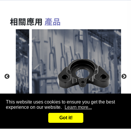
相關應用
產品
This website uses cookies to ensure you get the best
experience on our website.
Learn more...
自行車配件
Got it!